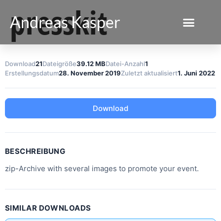
presskit
Andreas Kasper
Download
21
Dateigröße
39.12 MB
Datei-Anzahl
1
Erstellungsdatum
28. November 2019
Zuletzt aktualisiert
1. Juni 2022
Download
BESCHREIBUNG
zip-Archive with several images to promote your event.
SIMILAR DOWNLOADS